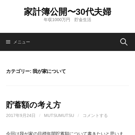
コ
家計簿公開〜30代夫婦
ン
テ
年収1000万円 貯金生活
ン
ツ
へ
メニュー
検
ス
キ
索
ッ
カテゴリー: 我が家について
プ
:
貯蓄額の考え方
2017年9月24日
/
MUTSUMUTSU
/
コメントする
今回は我が家の目標年間貯蓄額について書きたいと思いま