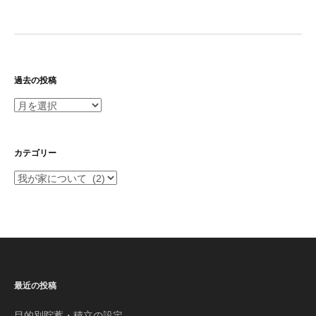
過去の投稿
過
去
の
投
カテゴリー
稿
カ
テ
ゴ
リ
ー
最近の投稿
目的別貯蓄・積立の設定